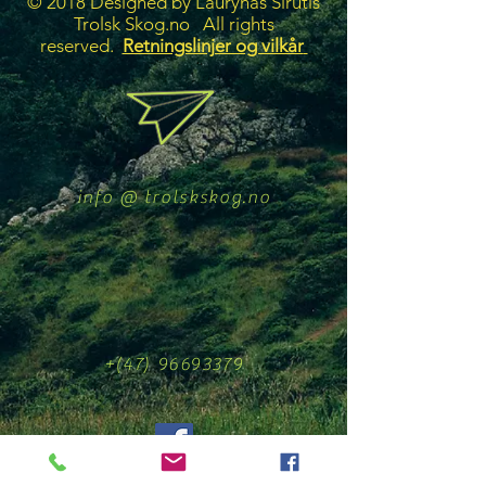
© 2018 Designed by Laurynas Sirutis
Trolsk Skog.no All rights
reserved.
Retningslinjer og vilkår
info @ trolskskog.no
+(47)
96693379
finn oss på facebook