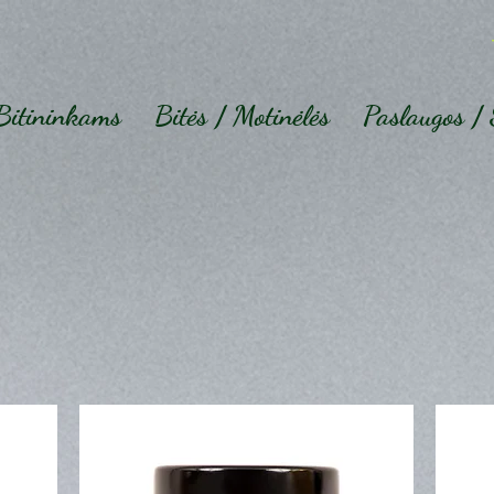
Bitininkams
Bitės / Motinėlės
Paslaugos / 