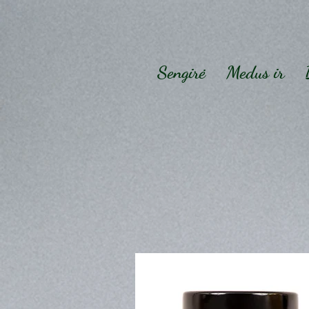
Sengirė
Medus ir