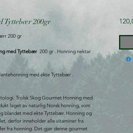
 Tyttebær 200gr
120,
rr 200 gr
ing med Tyttebær
200 gr . Honning nektar
plantehonning med ekte Tyttebær .
mytologi. Trolsk Skog Gourmet Honning med
odukt laget av naturlig Norsk honning, som
og blandet med ekte Tyttebær. Honning og
t, derfor inneholder alle vitaminer fra
ffer fra honning. Det gjør denne gourmet