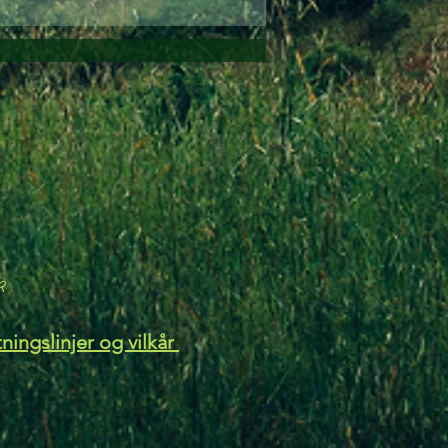
k
ningslinjer og vilkår