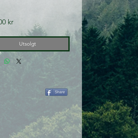
Pris
00 kr
Utsolgt
Share