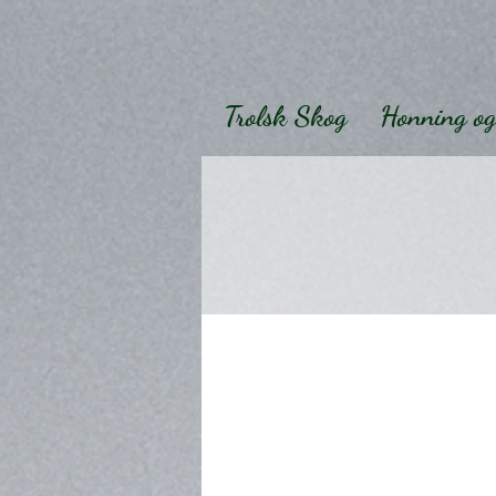
Trolsk Skog
Honning og