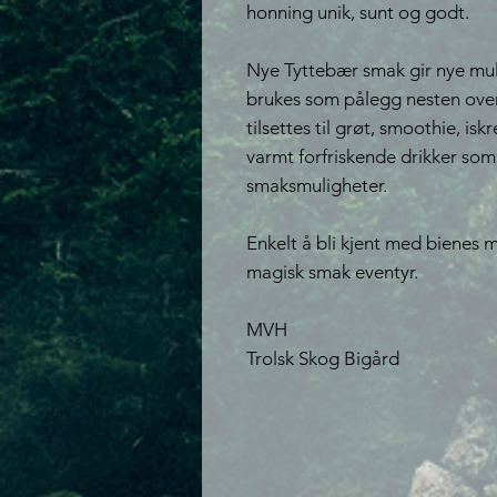
honning unik, sunt og godt.
Nye Tyttebær smak gir nye muli
brukes som pålegg nesten overa
tilsettes til grøt, smoothie, isk
varmt forfriskende drikker som
smaksmuligheter.
Enkelt å bli kjent med bienes
magisk smak eventyr.
MVH
Trolsk Skog Bigård