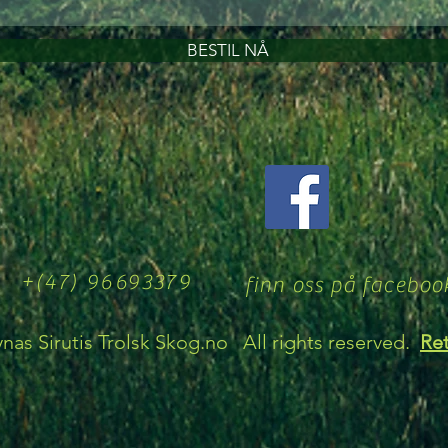
BESTIL NÅ
+(47) 96693379
finn oss på faceboo
nas Sirutis Trolsk Skog.no All rights reserved.
Ret