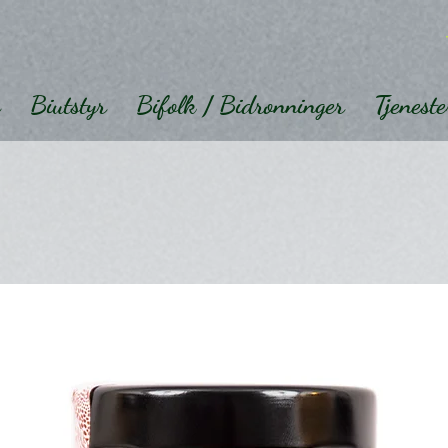
Biutstyr
Bifolk / Bidronninger
Tjeneste