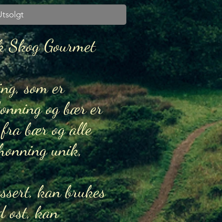
Utsolgt
sk Skog Gourmet
ing, som er
onning og bær er
fra bær og alle
 honning unik,
ssert, kan brukes
d ost, kan