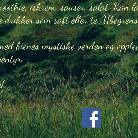
 smoothie, iskrem, sauser, salat. Kan l
 drikker som saft eller te. Ubegren
t med bienes mystiske verden og oppl
ventyr.
d