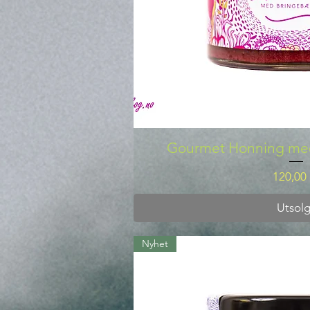
Gourmet Honning me
Pris
120,00 
Utsolg
Nyhet