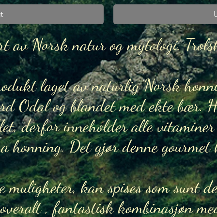
t
rt av Norsk natur og mytologi. Trol
rodukt laget av naturlig Norsk honn
ord Odal og blandet med ekte bær. H
t, derfor inneholder alle vitaminer 
fra honning. Det gjør denne gourmet
 muligheter, kan spises som sunt de
overalt , fantastisk kombinasjøn me