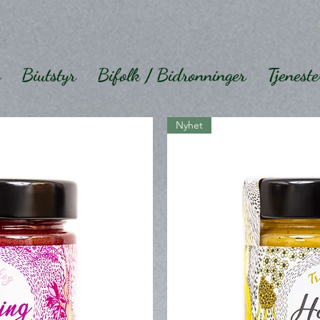
Biutstyr
Bifolk / Bidronninger
Tjeneste
Nyhet