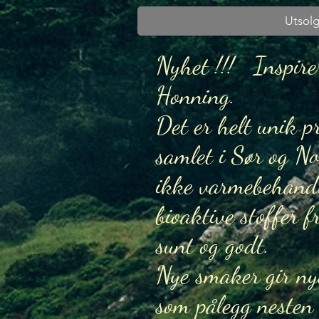
Utsolg
Nyhet !!! Inspire
Honning.
Det er helt unik p
samlet i Sør og N
ikke varmebehandle
bioaktive stoffer 
sunt og godt.
Nye smaker gir nye
som pålegg nesten 