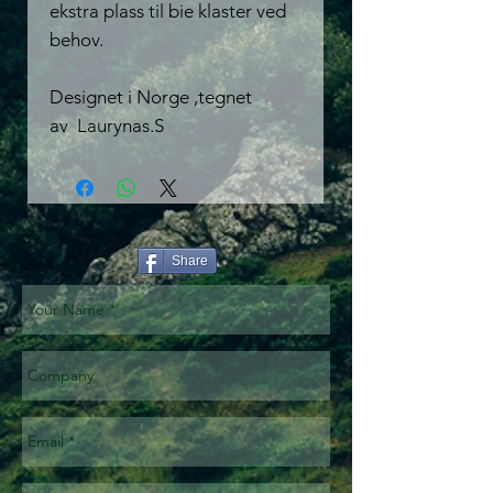
ekstra plass til bie klaster ved
behov.
Designet i Norge ,tegnet
av Laurynas.S
Share