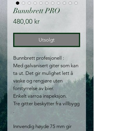
Bunnbrett PRO
Pris
480,00 kr
Utsolgt
Bunnbrett profesjonell :
Med galvanisert giter som kan
ta ut. Det gir mulighet lett å
vaske og rengjøre uten
forstyrrelse av bier.
Enkelt varroa inspeksjon.
Tre gitter beskytter fra villbygg
.
Innvendig høyde 75 mm gir