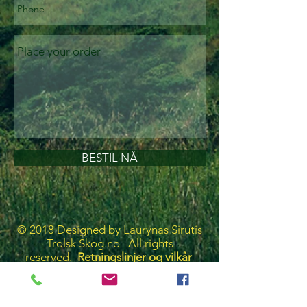
BESTIL NÅ
© 2018 Designed by Laurynas Sirutis
Trolsk Skog.no All rights
reserved.
Retningslinjer og vilkår