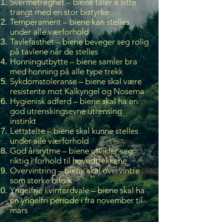
Svermetreghet – biene tåler å sitte
trangt med en stor bistyrke
Temperament – biene kan stelles
under alle værforhold
Tavlefasthet – biene beveger seg rolig
på tavlene når de stelles
Honningutbytte – biene samler bra
med honning på alle type trekk
Sykdomstoleranse – biene skal være
resistente mot Kalkyngel og Nosema
Hygienisk adferd – biene skal ha en
god utrenskingsevne utrensing
instinkt
Lettstelte – biene skal kunne stelles
under alle værforhold
God årsrytme – biene utvikler seg
riktig i forhold til hovedtrekkene
Overvintring – biene skal overvintre
som sterke bifolk
Yngelfrie i vinterdvale – biene skal ha
en yngelfri periode i fra november til
mars