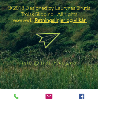
© 2018 Designed by Laurynas Sirutis
Trolsk Skog.no All rights
reserved.
Retningslinjer og vilkår
info @ trolskskog.no
+(47)
96693379