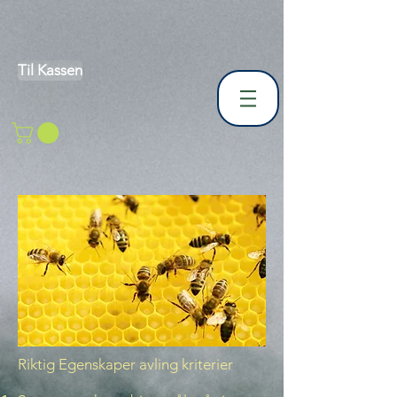
Til Kassen
Riktig Egenskaper avling kriterier