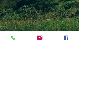
+(47)
96693379
finn oss på facebook